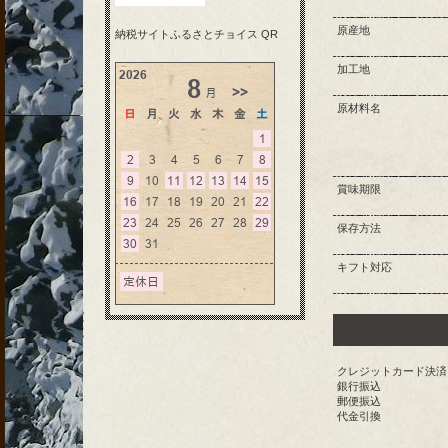
原産地
納税サイトふるさとチョイス QR
加工地
原材料名
賞味期限
保存方法
キフト対応
クレジットカード決済
銀行振込
郵便振込
代金引換