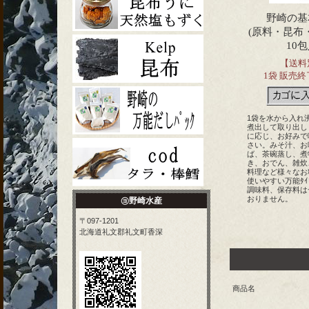
野崎の基
(原料・昆布・
10
【送料
1袋 販売終了
1袋を水から入れ沸
煮出して取り出し
に応じ、お好みで
さい。みそ汁、お
ば、茶碗蒸し、煮
き、おでん、雑炊
料理など様々なお
使いやすい万能ﾀｲ
調味料、保存料は
おりません。
㋵野崎水産
〒097-1201
北海道礼文郡礼文町香深
商品名